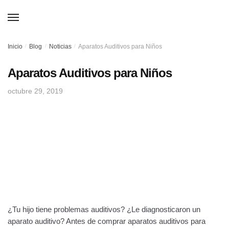
Skip
Skip
to
to
MENU
navigation
content
Inicio
/
Blog
/
Noticias
/
Aparatos Auditivos para Niños
Aparatos Auditivos para Niños
octubre 29, 2019
¿Tu hijo tiene problemas auditivos? ¿Le diagnosticaron un
aparato auditivo? Antes de comprar aparatos auditivos para