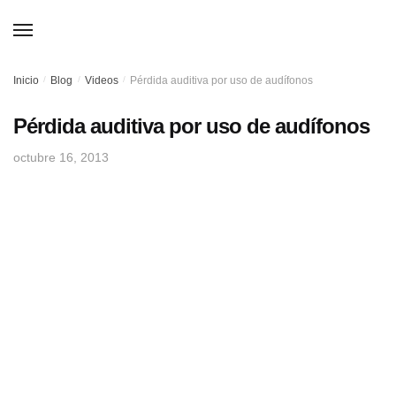
Skip
Skip
to
to
MENU
navigation
content
Inicio
/
Blog
/
Videos
/
Pérdida auditiva por uso de audífonos
Pérdida auditiva por uso de audífonos
octubre 16, 2013