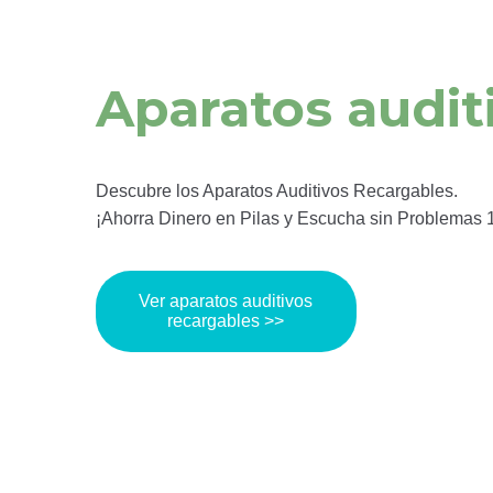
Aparatos audit
Descubre los Aparatos Auditivos Recargables.
¡Ahorra Dinero en Pilas y Escucha sin Problemas 
Ver aparatos auditivos
recargables >>