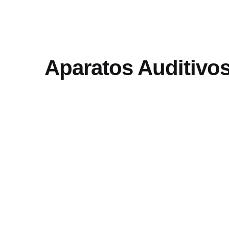
Aparatos Auditivo