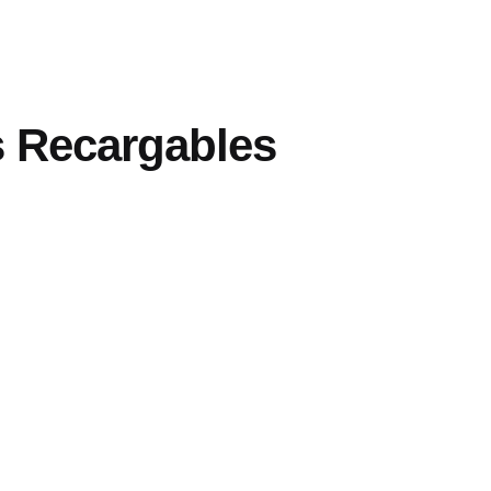
s Recargables