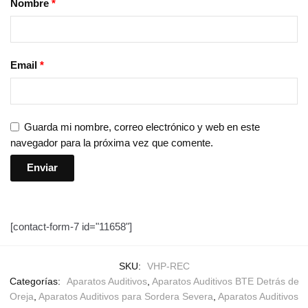
Nombre
*
Email
*
Guarda mi nombre, correo electrónico y web en este
navegador para la próxima vez que comente.
[contact-form-7 id="11658"]
SKU:
VHP-REC
Categorías:
Aparatos Auditivos
,
Aparatos Auditivos BTE Detrás de
Oreja
,
Aparatos Auditivos para Sordera Severa
,
Aparatos Auditivos