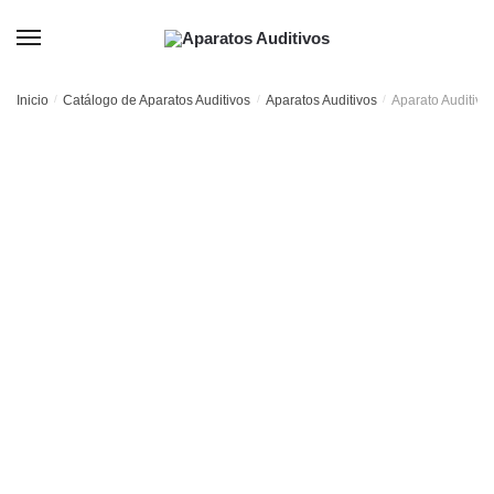
Skip
Skip
to
to
MENU
navigation
content
Inicio
/
Catálogo de Aparatos Auditivos
/
Aparatos Auditivos
/
Aparato Auditiv