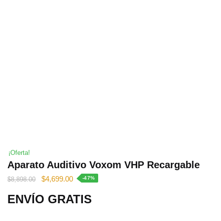
¡Oferta!
Aparato Auditivo Voxom VHP Recargable
El
El
$
4,699.00
-47%
$
8,898.00
precio
precio
ENVÍO GRATIS
original
actual
era:
es: