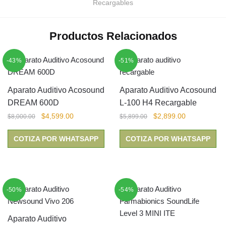
Recargables
Productos Relacionados
-43%
-51%
Aparato Auditivo Acosound
Aparato Auditivo Acosound
DREAM 600D
L-100 H4 Recargable
El
El
El
El
$
4,599.00
$
2,899.00
$
8,000.00
$
5,899.00
precio
precio
precio
precio
original
actual
original
actual
COTIZA POR WHATSAPP
COTIZA POR WHATSAPP
era:
es:
era:
es:
$8,000.00.
$4,599.00.
$5,899.00.
$2,899.00.
-50%
-54%
Aparato Auditivo