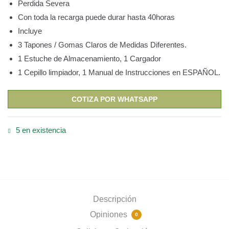
$8,898.00.
$4,699.00.
Perdida Severa
Con toda la recarga puede durar hasta 40horas
Incluye
3 Tapones / Gomas Claros de Medidas Diferentes.
1 Estuche de Almacenamiento, 1 Cargador
1 Cepillo limpiador, 1 Manual de Instrucciones en ESPAÑOL.
COTIZA POR WHATSAPP
5 en existencia
Descripción
Opiniones
0